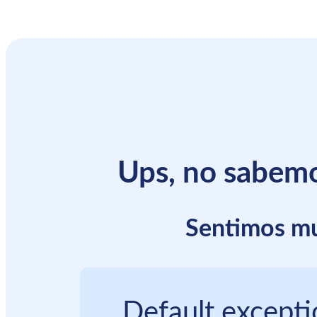
Ups, no sabemo
Sentimos mu
Default excepti