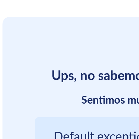
Ups, no sabemo
Sentimos mu
Default excepti