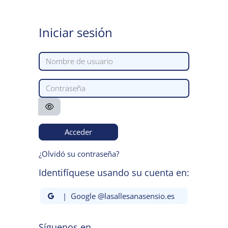
Salta al contenido principal
Iniciar sesión
Nombre de usuario
Contraseña
Acceder
¿Olvidó su contraseña?
Identifíquese usando su cuenta en:
| Google @lasallesanasensio.es
Síguenos en