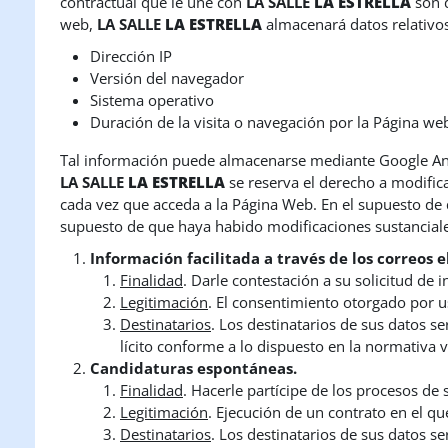
contractual que le une con
LA SALLE
LA ESTRELLA
son d
web,
LA SALLE
LA ESTRELLA
almacenará datos relativos
Dirección IP
Versión del navegador
Sistema operativo
Duración de la visita o navegación por la Página we
Tal información puede almacenarse mediante Google Analy
LA SALLE
LA ESTRELLA
se reserva el derecho a modific
cada vez que acceda a la Página Web. En el supuesto de q
supuesto de que haya habido modificaciones sustanciales
Información facilitada a través de los correos e
Finalidad
. Darle contestación a su solicitud de 
Legitimación
. El consentimiento otorgado por u
Destinatarios
. Los destinatarios de sus datos s
lícito conforme a lo dispuesto en la normativa 
Candidaturas espontáneas.
Finalidad
. Hacerle partícipe de los procesos de
Legitimación
. Ejecución de un contrato en el qu
Destinatarios
. Los destinatarios de sus datos s